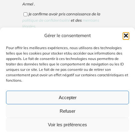
Armel .
Je confirme avoir pris connaissance de la
politique de confidentialité
et des
mentions
légales
.
Gérer le consentement
Cliquez pour accepter les cookies marketing
Pour offrir les meilleures expériences, nous utilisons des technologies
et activer ce contenu
telles que les cookies pour stocker et/ou accéder aux informations des
appareils. Le fait de consentir à ces technologies nous permettra de
traiter des données telles que le comportement de navigation ou les ID
uniques sur ce site. Le fait de ne pas consentir ou de retirer son
consentement peut avoir un effet négatif sur certaines caractéristiques et
fonctions.
Votre email ne sera utilisé que pour vous envoyer
la lettre d'info. Vous pouvez vous désinscrire en
cliquant sur le lien de désinscription en bas de la
Accepter
lettre d'info.
Refuser
Voir les préférences
© Copyright 2026 | Avada Website Builder par
ThemeFusion
|
Tous droits réservés | Site créé par
Audrey Bongat - Soul-