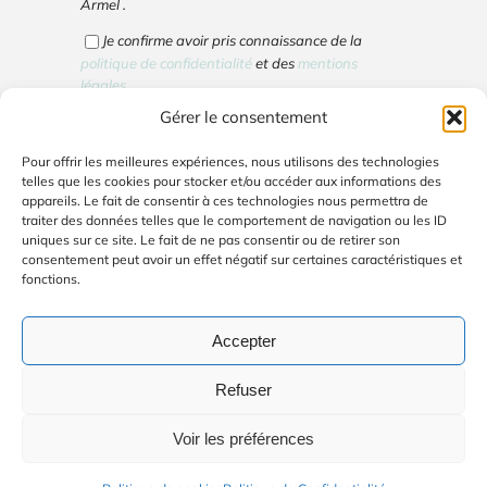
Armel .
Je confirme avoir pris connaissance de la
politique de confidentialité
et des
mentions
légales
.
Gérer le consentement
Cliquez pour accepter les cookies marketing
Pour offrir les meilleures expériences, nous utilisons des technologies
et activer ce contenu
telles que les cookies pour stocker et/ou accéder aux informations des
appareils. Le fait de consentir à ces technologies nous permettra de
traiter des données telles que le comportement de navigation ou les ID
uniques sur ce site. Le fait de ne pas consentir ou de retirer son
consentement peut avoir un effet négatif sur certaines caractéristiques et
fonctions.
Votre email ne sera utilisé que pour vous envoyer
la lettre d'info. Vous pouvez vous désinscrire en
cliquant sur le lien de désinscription en bas de la
Accepter
lettre d'info.
Refuser
Voir les préférences
© Copyright 2026 | Avada Website Builder par
ThemeFusion
|
Tous droits réservés | Site créé par
Audrey Bongat - Soul-