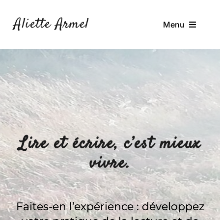
Passer
au
Aliette Armel
Menu
contenu
À Propos
Ateliers
Ressources
Journal de Bord
Lire et écrire, c’est mieux
Contact
vivre.
Rechercher:
Faites-en l’expérience : développez