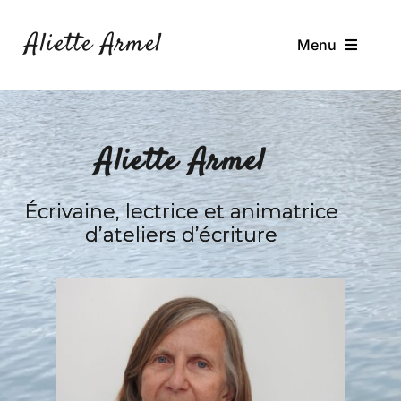
Passer
au
Aliette Armel
Menu
contenu
À Propos
Ateliers
Aliette Armel
Ressources
Écrivaine, lectrice et animatrice
Journal de Bord
d’ateliers d’écriture
Contact
Rechercher: