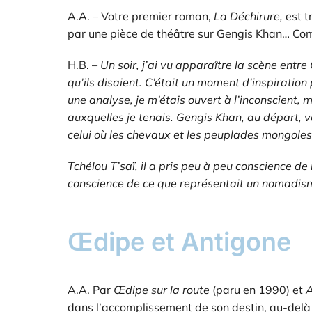
A.A. – Votre premier roman,
La Déchirure,
est t
par une pièce de théâtre sur Gengis Khan… Com
H.B. –
Un soir, j’ai vu apparaître la scène entre 
qu’ils disaient. C’était un moment d’inspiratio
une analyse, je m’étais ouvert à l’inconscient, 
auxquelles je tenais. Gengis Khan, au départ, vo
celui où les chevaux et les
peuplades mongoles 
Tchélou T’saï, il a pris peu à peu conscience de 
conscience de ce que représentait un nomadism
Œdipe et Antigone
A.A. Par
Œdipe sur la route
(paru en 1990) et
A
dans l’accomplissement de son destin, au-delà d