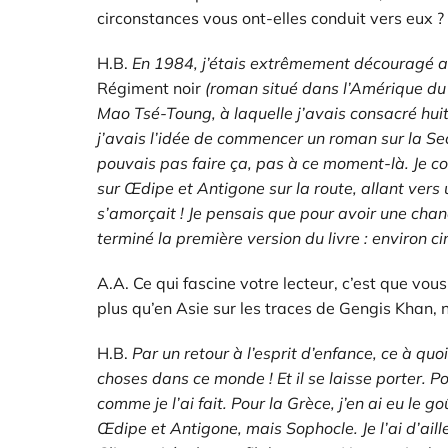
circonstances vous ont-elles conduit vers eux ?
H.B.
En 1984, j’étais extrêmement découragé au
Régiment noir
(roman
situé dans l’Amérique du
Mao Tsé-Toung, à laquelle j’avais consacré huit
j’avais l’idée de commencer un roman sur la Sec
pouvais pas faire ça, pas à ce moment-là. Je co
sur Œdipe et Antigone sur la route, allant vers un
s’amorçait ! Je pensais que pour avoir une chan
terminé la première version du livre : environ 
A.A. Ce qui fascine votre lecteur, c’est que vo
plus qu’en Asie sur les traces de Gengis Khan, 
H.B.
Par un retour à l’esprit d’enfance, ce à qu
choses dans ce monde ! Et il se laisse porter. Po
comme je l’ai fait. Pour la Grèce, j’en ai eu le
Œdipe et Antigone, mais Sophocle. Je l’ai d’ai