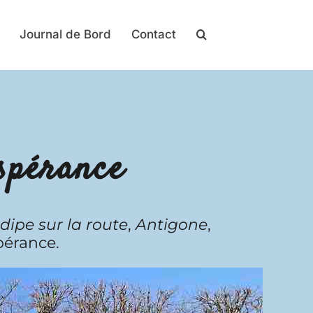
Journal de Bord
Contact
spérance
ipe sur la route
,
Antigone
,
pérance.