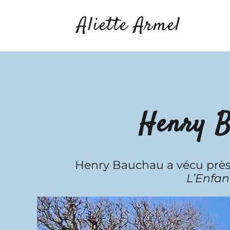
Passer
Aliette Armel
au
contenu
Henry B
Henry Bauchau a vécu près 
L’Enfan