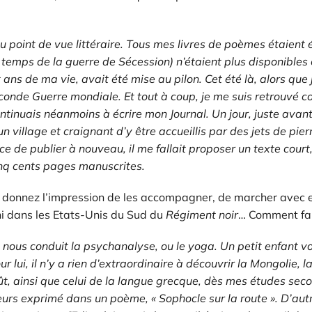
 point de vue littéraire. Tous mes livres de poèmes étaien
 temps de la guerre de Sécession
) n’étaient plus disponible
 ans de ma vie, avait été mise au pilon. Cet été là, alors qu
onde Guerre mondiale. Et tout à coup, je me suis retrouvé co
ntinuais néanmoins à écrire mon Journal. Un jour, juste avant
 village et craignant d’y être accueillis par des jets de pierr
ce de publier à nouveau, il me fallait proposer un texte court
cinq cents pages manuscrites.
us donnez l’impression de les accompagner, de marcher avec e
ni dans les Etats-Unis du Sud du
Régiment noir
… Comment fai
oi nous conduit la psychanalyse, ou le yoga. Un petit enfant v
ur lui, il n’y a rien d’extraordinaire à découvrir la Mongolie,
 goût, ainsi que celui de la langue grecque, dès mes études s
lleurs exprimé dans un poème, « Sophocle sur la route ». D’a