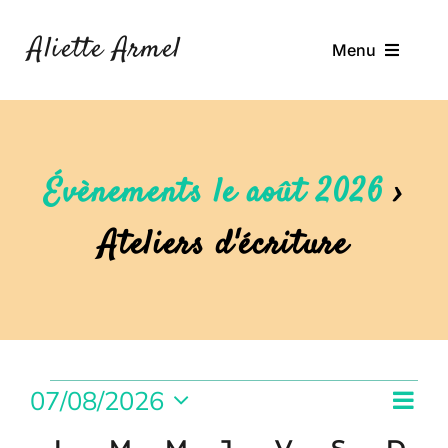
Passer
au
Aliette Armel
Menu
contenu
À Propos
Ateliers
Évènements le août 2026
›
Ressources
Ateliers d'écriture
Journal de Bord
Contact
Rechercher:
Évènements
Nav
07/08/2026
Navi
Mois
de
Sélectionnez
par