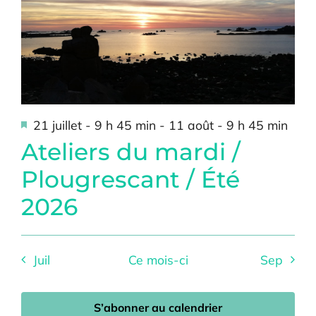
Mis
21 juillet - 9 h 45 min
-
11 août - 9 h 45 min
en
Ateliers du mardi /
avant
Plougrescant / Été
2026
Juil
Ce mois-ci
Sep
S’abonner au calendrier