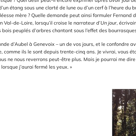
lle d’un étang sous une clarté de lune ou d’un cerf à l’heure d
déesse mère ? Quelle demande peut ainsi formuler Fernand d’
Val-de-Loire, lorsqu’il croise le narrateur d’
Un jour
, écrivai
s bois peuplés d’arbres chantant sous l’effet des bourrasques
de d’Aubel à Genevoix – un de vos jours, et le confondre ave
e, comme ils le sont depuis trente-cinq ans. Je vivrai, vous ét
ous ne nous reverrons peut-être plus. Mais je pourrai me dire
lorsque j’aurai fermé les yeux. »