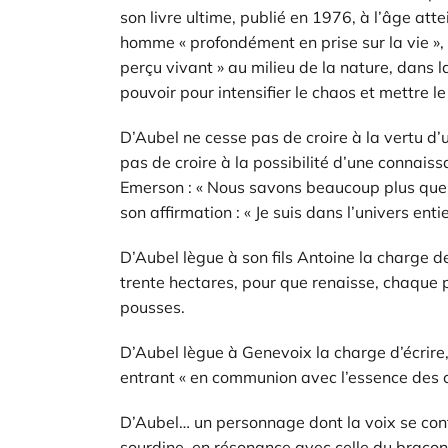
son livre ultime, publié en 1976, à l’âge att
homme « profondément en prise sur la vie », 
perçu vivant » au milieu de la nature, dans la
pouvoir pour intensifier le chaos et mettre l
D’Aubel ne cesse pas de croire à la vertu d’u
pas de croire à la possibilité d’une connais
Emerson : « Nous savons beaucoup plus que n
son affirmation : « Je suis dans l’univers enti
D’Aubel lègue à son fils Antoine la charge d
trente hectares, pour que renaisse, chaque p
pousses.
D’Aubel lègue à Genevoix la charge d’écrire,
entrant « en communion avec l’essence des c
D’Aubel… un personnage dont la voix se conf
sourdine, en résonance avec celle du braconn