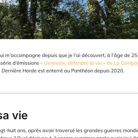
ui m’accompagne depuis que je l’ai découvert, à l’âge de 25
 série d’émissions
« Genevoix, défendre la vie » de La Comp
a
Dernière Horde
est enterré au Panthéon depuis 2020.
sa vie
-huit ans, après avoir traversé les grandes guerres mondial
atique ? Quel désir peut-il encore exprimer après avoir joui de