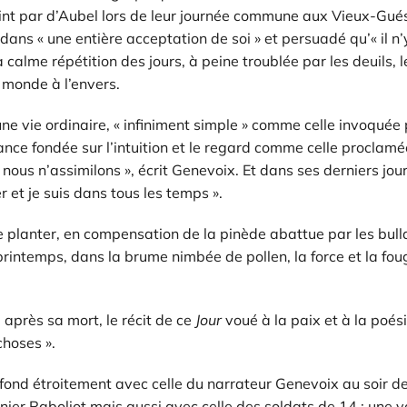
eint par d’Aubel lors de leur journée commune aux Vieux-Gués.
dans « une entière acceptation de soi » et persuadé qu’« il n’
 calme répétition des jours, à peine troublée par les deuils, 
e monde à l’envers.
ne vie ordinaire, « infiniment simple » comme celle invoquée 
sance fondée sur l’intuition et le regard comme celle proclam
ous n’assimilons », écrit Genevoix. Et dans ses derniers jou
er et je suis dans tous les temps ».
e planter, en compensation de la pinède abattue par les bulld
rintemps, dans la brume nimbée de pollen, la force et la foug
 après sa mort, le récit de ce
Jour
voué à la paix et à la poés
hoses ».
ond étroitement avec celle du narrateur Genevoix au soir de
ier Raboliot mais aussi avec celle des soldats de 14 ; une v