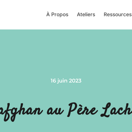
À Propos
Ateliers
Ressources
16 juin 2023
afghan au Père Lach