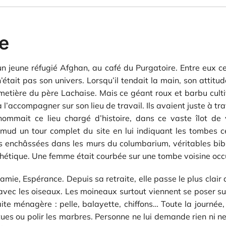
ne
n jeune réfugié Afghan, au café du Purgatoire. Entre eux 
ait pas son univers. Lorsqu’il tendait la main, son attitud
cimetière du père Lachaise. Mais ce géant roux et barbu culti
’accompagner sur son lieu de travail. Ils avaient juste à tr
rnommait ce lieu chargé d’histoire, dans ce vaste îlot d
mud un tour complet du site en lui indiquant les tombes cé
îtes enchâssées dans les murs du columbarium, véritables 
étique. Une femme était courbée sur une tombe voisine occupé
mie, Espérance. Depuis sa retraite, elle passe le plus clair d
 avec les oiseaux. Les moineaux surtout viennent se poser sur
faite ménagère : pelle, balayette, chiffons… Toute la journée,
tues ou polir les marbres. Personne ne lui demande rien ni ne