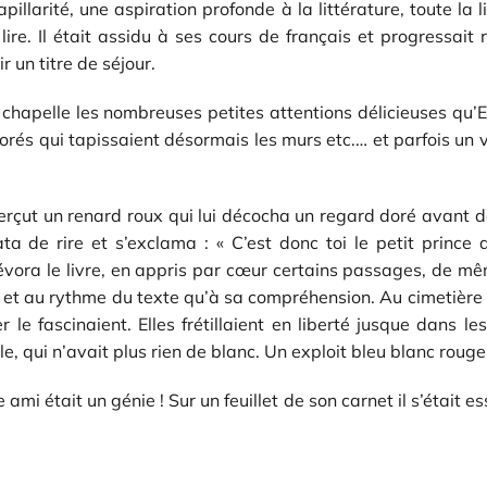
illarité, une aspiration profonde à la littérature, toute la li
ire. Il était assidu à ses cours de français et progressait 
 un titre de séjour.
sa chapelle les nombreuses petites attentions délicieuses q
orés qui tapissaient désormais les murs etc.… et parfois un 
çut un renard roux qui lui décocha un regard doré avant de 
ta de rire et s’exclama : « C’est donc toi le petit prince 
a le livre, en appris par cœur certains passages, de même,
 et au rythme du texte qu’à sa compréhension. Au cimetière du 
le fascinaient. Elles frétillaient en liberté jusque dans l
lle, qui n’avait plus rien de blanc. Un exploit bleu blanc rouge.
e ami était un génie ! Sur un feuillet de son carnet il s’étai