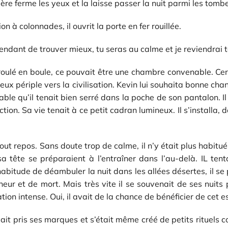
ère ferme les yeux et la laisse passer la nuit parmi les tombes.
 à colonnades, il ouvrit la porte en fer rouillée.
endant de trouver mieux, tu seras au calme et je reviendrai te
roulé en boule, ce pouvait être une chambre convenable. Cert
reux périple vers la civilisation. Kevin lui souhaita bonne 
table qu’il tenait bien serré dans la poche de son pantalon. I
ion. Sa vie tenait à ce petit cadran lumineux. Il s’installa, 
out repos. Sans doute trop de calme, il n’y était plus habitu
 tête se préparaient à l’entraîner dans l’au-delà. IL tent
l’habitude de déambuler la nuit dans les allées désertes, il 
heur et de mort. Mais très vite il se souvenait de ses nui
tion intense. Oui, il avait de la chance de bénéficier de cet 
it pris ses marques et s’était même créé de petits rituels 