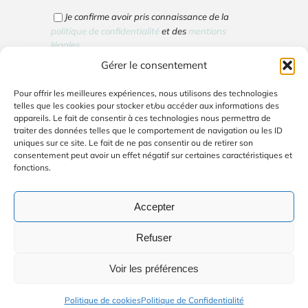
Je confirme avoir pris connaissance de la
politique de confidentialité
et des
mentions
légales
.
Gérer le consentement
Cliquez pour accepter les cookies marketing
Pour offrir les meilleures expériences, nous utilisons des technologies
et activer ce contenu
telles que les cookies pour stocker et/ou accéder aux informations des
appareils. Le fait de consentir à ces technologies nous permettra de
traiter des données telles que le comportement de navigation ou les ID
uniques sur ce site. Le fait de ne pas consentir ou de retirer son
consentement peut avoir un effet négatif sur certaines caractéristiques et
fonctions.
Votre email ne sera utilisé que pour vous envoyer
la lettre d'info. Vous pouvez vous désinscrire en
cliquant sur le lien de désinscription en bas de la
Accepter
lettre d'info.
Refuser
Voir les préférences
© Copyright 2026 | Avada Website Builder par
ThemeFusion
|
Tous droits réservés | Site créé par
Audrey Bongat - Soul-
Politique de cookies
Politique de Confidentialité
Driven Business