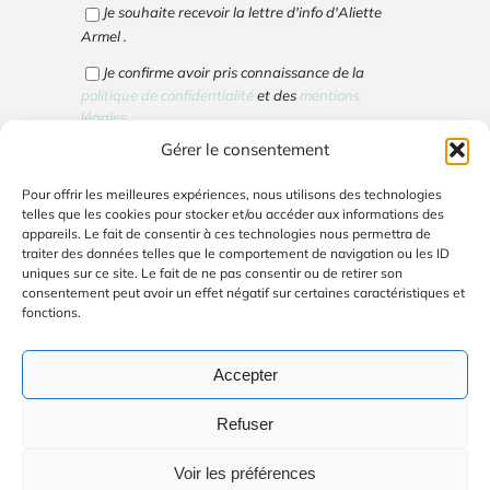
Je souhaite recevoir la lettre d'info d'Aliette
Armel .
Je confirme avoir pris connaissance de la
politique de confidentialité
et des
mentions
légales
.
Gérer le consentement
Cliquez pour accepter les cookies marketing
Pour offrir les meilleures expériences, nous utilisons des technologies
et activer ce contenu
telles que les cookies pour stocker et/ou accéder aux informations des
appareils. Le fait de consentir à ces technologies nous permettra de
traiter des données telles que le comportement de navigation ou les ID
uniques sur ce site. Le fait de ne pas consentir ou de retirer son
consentement peut avoir un effet négatif sur certaines caractéristiques et
fonctions.
Votre email ne sera utilisé que pour vous envoyer
la lettre d'info. Vous pouvez vous désinscrire en
cliquant sur le lien de désinscription en bas de la
Accepter
lettre d'info.
Refuser
Voir les préférences
© Copyright 2026 | Avada Website Builder par
ThemeFusion
|