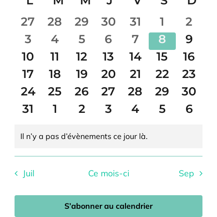
Calendrier
L
lundi
M
mardi
M
mercredi
J
jeudi
V
vendredi
S
samedi
D
di
vue
une
cons
date.
de
Év
0
0
0
0
0
0
0
27
28
29
30
31
1
2
Évènements
évènements
évènements
évènements
évènements
évènements
évèneme
évèn
0
0
0
0
0
0
0
3
4
5
6
7
8
9
évènements
évènements
évènements
évènements
évènements
évèneme
évèn
0
0
0
0
0
0
0
10
11
12
13
14
15
16
évènements
évènements
évènements
évènements
évènements
évènemen
évèn
0
0
0
0
0
0
0
17
18
19
20
21
22
23
évènements
évènements
évènements
évènements
évènements
évènemen
évèn
0
0
0
0
0
0
0
24
25
26
27
28
29
30
évènements
évènements
évènements
évènements
évènements
évènemen
évèn
0
0
0
0
0
0
0
31
1
2
3
4
5
6
évènements
évènements
évènements
évènements
évènements
évèneme
évèn
Il n’y a pas d’évènements ce jour là.
Notice
Juil
Ce mois-ci
Sep
S’abonner au calendrier