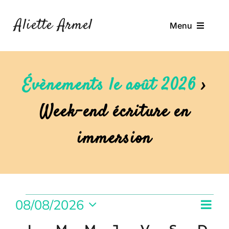
Passer
au
Aliette Armel
Menu
contenu
À Propos
Ateliers
Évènements le août 2026
›
Ressources
Week-end écriture en
Journal de Bord
immersion
Contact
Rechercher:
Évènements
Nav
08/08/2026
Navi
Mois
de
Sélectionnez
par